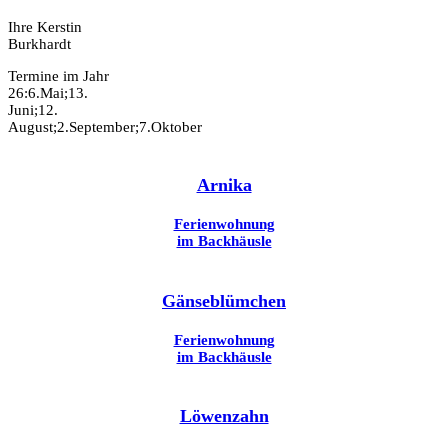
Ihre Kerstin
Burkhardt
Termine im Jahr
26:6.Mai;13.
Juni;12.
August;2.September;7.Oktober
Arnika
Ferienwohnung
im Backhäusle
Gänseblümchen
Ferienwohnung
im Backhäusle
Löwenzahn